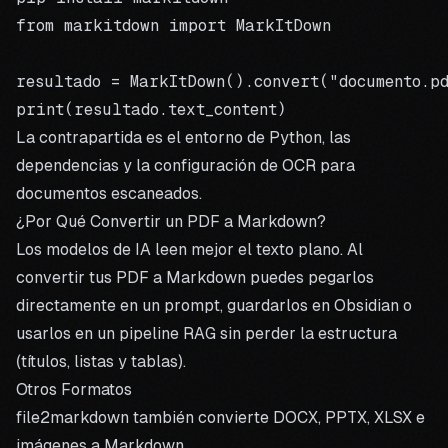
from markitdown import MarkItDown

resultado = MarkItDown().convert("documento.pd
La contrapartida es el entorno de Python, las
dependencias y la configuración de OCR para
documentos escaneados.
¿Por Qué Convertir un PDF a Markdown?
Los modelos de IA leen mejor el texto plano. Al
convertir tus PDF a Markdown puedes pegarlos
directamente en un prompt, guardarlos en
Obsidian
o
usarlos en un pipeline RAG sin perder la estructura
(títulos, listas y tablas).
Otros Formatos
file2markdown también convierte
DOCX
,
PPTX
,
XLSX
e
imágenes
a Markdown.